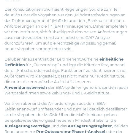
Der Konsultationsentwurf sieht Regelungen vor, die zum Teil
deutlich über die Vorgaben aus den „Mindestanforderungen an
das Risikomanagement“ (MaRisk) und den „Bankaufsichtlichen
Anforderungen an die IT“ (BAIT) hinausgehen. Daher empfehlen
wir den Instituten, sich frühzeitig mit den neuen Anforderungen
auseinanderzusetzen und zumindest eine GAP-Analyse
durchzuführen, um auf die rechtzeitige Anpassung gemäß
neuer Vorgaben vorbereitet zu sein.
Darüber hinaus enthält der Leitlinienentwurf eine
einheitliche
Definition
für „Outsourcing“ und legt die Kriterien fest, anhand
derer „kritische oder wichtige Funktionen“ zu identifizieren sind.
Außerdem wird klargestellt, dass nicht mehr nur Kreditinstitute,
die unter die europäische Aufsicht fallen, zum
Anwendungsbereich
der EBA-Leitlinien gehören, sondern auch
Wertpapierfirmen sowie Zahlungs- und E-Geldinstitute.
Vor allem aber sind die Anforderungen aus dem EBA-
Leitlinienentwurf umfassender und zum Teil deutlich detaillierter
als die Vorgaben der MaRisk. Über die MaRisk hinaus gehen
beispielsweise die vorgeschriebenen Mindestinhalte für die
Auslagerungsverträge
und das
Auslagerungsregister
, bei den
Regelungen zur
Pre-Outsourcing-Phase (-Analyse)
oder der