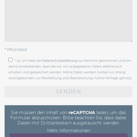
* Pflichtfeld
* Ja, ich habe die
Datenschutzerklärung
zur Kenntnis genommen und bin
damit einverstanden, dass die von mir angegebenen Daten elektronisch
erhoben und gespeichert werden. Meine Daten werden hierbei nur streng
zweckgebunden zur Bearbeitung und Beantwortung meiner Anfrage genutzt.
Bitte
lasse
dieses
Feld
leer.
Sie müssen den Inhalt von
reCAPTCHA
laden, um das
Formular abzuschicken. Bitte beachten Sie, dass dabei
Daten mit Drittanbietern ausgetauscht werden.
Mehr Informationen