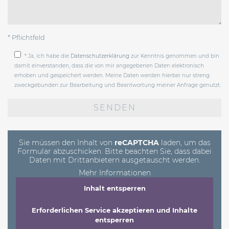
* Pflichtfeld
* Ja, ich habe die
Datenschutzerklärung
zur Kenntnis genommen und bin
damit einverstanden, dass die von mir angegebenen Daten elektronisch
erhoben und gespeichert werden. Meine Daten werden hierbei nur streng
zweckgebunden zur Bearbeitung und Beantwortung meiner Anfrage genutzt.
Bitte
lasse
dieses
Feld
leer.
Sie müssen den Inhalt von
reCAPTCHA
laden, um das
Formular abzuschicken. Bitte beachten Sie, dass dabei
Daten mit Drittanbietern ausgetauscht werden.
Mehr Informationen
Inhalt entsperren
Erforderlichen Service akzeptieren und Inhalte
entsperren