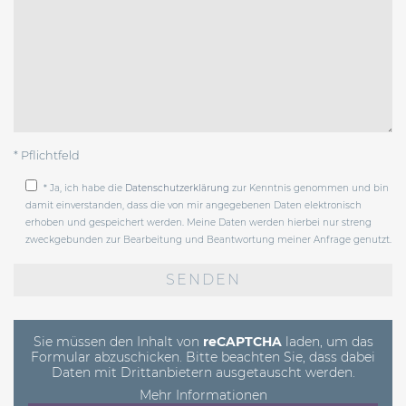
* Pflichtfeld
* Ja, ich habe die
Datenschutzerklärung
zur Kenntnis genommen und bin
damit einverstanden, dass die von mir angegebenen Daten elektronisch
erhoben und gespeichert werden. Meine Daten werden hierbei nur streng
zweckgebunden zur Bearbeitung und Beantwortung meiner Anfrage genutzt.
Bitte
lasse
dieses
Feld
leer.
Sie müssen den Inhalt von
reCAPTCHA
laden, um das
Formular abzuschicken. Bitte beachten Sie, dass dabei
Daten mit Drittanbietern ausgetauscht werden.
Mehr Informationen