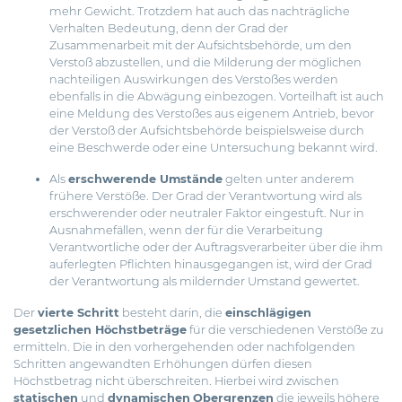
mehr Gewicht. Trotzdem hat auch das nachträgliche
Verhalten Bedeutung, denn der Grad der
Zusammenarbeit mit der Aufsichtsbehörde, um den
Verstoß abzustellen, und die Milderung der möglichen
nachteiligen Auswirkungen des Verstoßes werden
ebenfalls in die Abwägung einbezogen. Vorteilhaft ist auch
eine Meldung des Verstoßes aus eigenem Antrieb, bevor
der Verstoß der Aufsichtsbehörde beispielsweise durch
eine Beschwerde oder eine Untersuchung bekannt wird.
Als
erschwerende Umstände
gelten unter anderem
frühere Verstöße. Der Grad der Verantwortung wird als
erschwerender oder neutraler Faktor eingestuft. Nur in
Ausnahmefällen, wenn der für die Verarbeitung
Verantwortliche oder der Auftragsverarbeiter über die ihm
auferlegten Pflichten hinausgegangen ist, wird der Grad
der Verantwortung als mildernder Umstand gewertet.
Der
vierte Schritt
besteht darin, die
einschlägigen
gesetzlichen Höchstbeträge
für die verschiedenen Verstöße zu
ermitteln. Die in den vorhergehenden oder nachfolgenden
Schritten angewandten Erhöhungen dürfen diesen
Höchstbetrag nicht überschreiten. Hierbei wird zwischen
statischen
und
dynamischen
Obergrenzen
die jeweils höhere