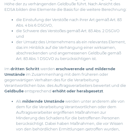
Höhe der zu verhängenden Geldbuße führt. Nach Ansicht des
EDSA bilden drei Elemente die Basis für die weitere Berechnung:
die Einstufung der Verstöße nach ihrer Art gemäß Art. 83
Abs. 4 bis 6 DSGVO,
die Schwere des Verstoßes gemäß Art. 83 Abs. 2 DSGVO
und
der Umsatz des Unternehmens als ein relevantes Element,
das im Hinblick auf die Verhängung einer wirksamen,
abschreckenden und angemessenen Geldbuße gemäß
Art. 83 Abs. 1 DSGVO zu berücksichtigen ist.
Im
dritten Schritt
werden
erschwerende und mildernde
Umstände
im Zusammenhang mit dem früheren oder
gegenwärtigen Verhalten des für die Verarbeitung
Verantwortlichen bzw. des Auftragsverarbeiters bewertet und die
Geldbuße
entsprechend
erhöht
oder
herabgesetzt
.
Als
mildernde Umstände
werden unter anderem alle von
dem für die Verarbeitung Verantwortlichen oder dem
Auftragsverarbeiter ergriffenen Maßnahmen zur
Minderung des Schadens für die betroffenen Personen
berücksichtigt. Dabei haben Maßnahmen, die vor Wissen
von den behördlichen Ermittlungen getroffen wurden,