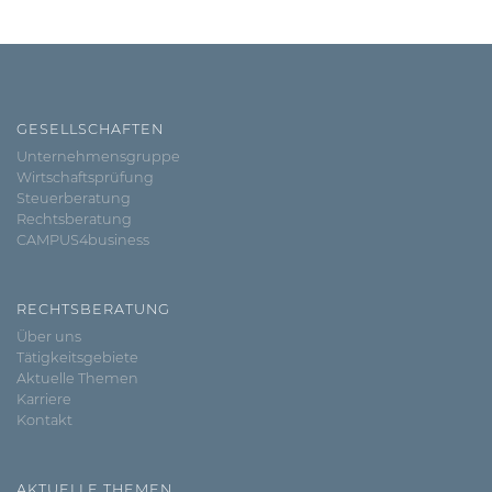
GESELLSCHAFTEN
Unternehmensgruppe
Wirtschaftsprüfung
Steuerberatung
Rechtsberatung
CAMPUS4business
RECHTSBERATUNG
Über uns
Tätigkeitsgebiete
Aktuelle Themen
Karriere
Kontakt
AKTUELLE THEMEN