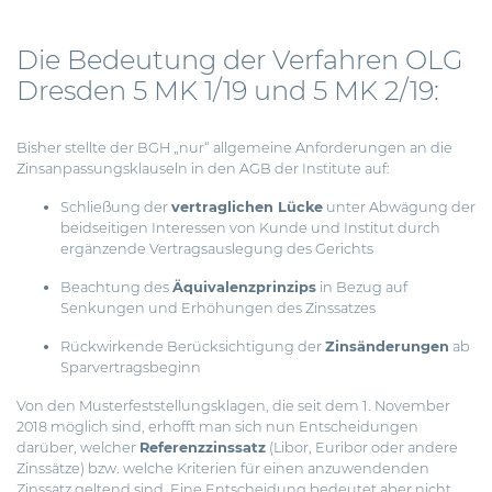
Die Bedeutung der Verfahren OLG
Dresden 5 MK 1/19 und 5 MK 2/19:
Bisher stellte der BGH „nur“ allgemeine Anforderungen an die
Zinsanpassungsklauseln in den AGB der Institute auf:
Schließung der
vertraglichen Lücke
unter Abwägung der
beidseitigen Interessen von Kunde und Institut durch
ergänzende Vertragsauslegung des Gerichts
Beachtung des
Äquivalenzprinzips
in Bezug auf
Senkungen und Erhöhungen des Zinssatzes
Rückwirkende Berücksichtigung der
Zinsänderungen
ab
Sparvertragsbeginn
Von den Musterfeststellungsklagen, die seit dem 1. November
2018 möglich sind, erhofft man sich nun Entscheidungen
darüber, welcher
Referenzzinssatz
(Libor, Euribor oder andere
Zinssätze) bzw. welche Kriterien für einen anzuwendenden
Zinssatz geltend sind. Eine Entscheidung bedeutet aber nicht