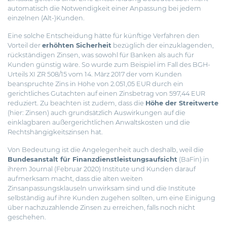
automatisch die Notwendigkeit einer Anpassung bei jedem
einzelnen (Alt-)Kunden.
Eine solche Entscheidung hätte für künftige Verfahren den
Vorteil der
erhöhten Sicherheit
bezüglich der einzuklagenden,
rückständigen Zinsen, was sowohl für Banken als auch für
Kunden günstig wäre. So wurde zum Beispiel im Fall des BGH-
Urteils XI ZR 508/15 vom 14. März 2017 der vom Kunden
beanspruchte Zins in Höhe von 2.051,05 EUR durch ein
gerichtliches Gutachten auf einen Zinsbetrag von 597,44 EUR
reduziert. Zu beachten ist zudem, dass die
Höhe der Streitwerte
(hier: Zinsen) auch grundsätzlich Auswirkungen auf die
einklagbaren außergerichtlichen Anwaltskosten und die
Rechtshängigkeitszinsen hat.
Von Bedeutung ist die Angelegenheit auch deshalb, weil die
Bundesanstalt für Finanzdienstleistungsaufsicht
(BaFin) in
ihrem Journal (Februar 2020) Institute und Kunden darauf
aufmerksam macht, dass die alten weiten
Zinsanpassungsklauseln unwirksam sind und die Institute
selbständig auf ihre Kunden zugehen sollten, um eine Einigung
über nachzuzahlende Zinsen zu erreichen, falls noch nicht
geschehen.