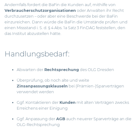
Andernfalls fordert die BaFin die Kunden auf, mithilfe von
Verbraucherschutzorganisationen
oder Anwälten ihr Recht
durchzusetzen – oder aber eine Beschwerde bei der BaFin
einzureichen. Dann würde die BaFin die Umstände prüfen und
einen Missstand i. S. d. § 4 Abs. 1a Satz 3 FinDAG feststellen, den
das Institut abzustellen hätte.
Handlungsbedarf:
Abwarten der
Rechtsprechung
des OLG Dresden
Überprüfung, ob noch alte und weite
Zinsanpassungsklauseln
bei (Prämien-)Sparverträgen
verwendet werden
Ggf. Kontaktieren der
Kunden
mit alten Verträgen zwecks
Erreichens einer Einigung
Ggf. Anpassung der
AGB
auch neuerer Sparverträge an die
OLG-Rechtsprechung
Beitragsnavigation